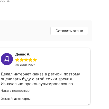
форта.