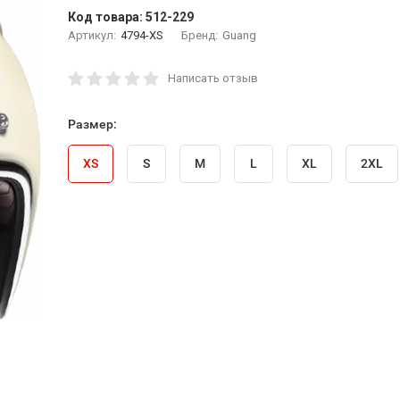
Код товара:
512-229
Артикул:
4794-XS
Бренд:
Guang
Написать отзыв
Размер:
XS
S
M
L
XL
2XL