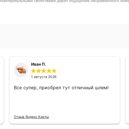
нтибактериальными свойствами дарит ощущение несравненного ком