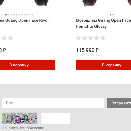
м Guang Open Face Rivoli
Мотошлем Guang Open Face
Hematite Glossy
0
115 990
₽
₽
В корзину
В корзину
Обновить изображение