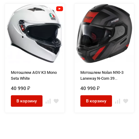
Мотошлем AGV K3 Mono
Мотошлем Nolan N90-3
Seta White
Laneway N-Com 39
Grey/Red
40 990
40 990
₽
₽
В корзину
В корзину