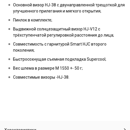
Основной визор HJ-38 с двунаправленной трещоткой для
улучшенного прилегания и мягкого открытия;
Пинлок в комплекте;
Выдвижной солнцезащитный визор HJ-V12 с
трёхступенчатой регулировкой расстояния до лица;
Совместимость с гарнитурой Smart HJC второго
поколения;
Быстросохнущая съемная подкладка Supercool;
Вес шлема в размере M 1550 +- 50 г;
Совместимые визоры -HJ-38.
Характеристики