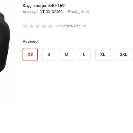
Код товара:
540-169
Артикул:
УТ-00132480
Бренд:
HJC
Написать отзыв
Размер:
XS
S
M
L
XL
2XL