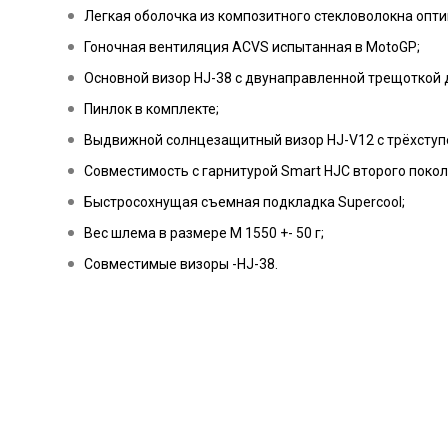
Легкая оболочка из композитного стекловолокна опт
Гоночная вентиляция ACVS испытанная в MotoGP;
Основной визор HJ-38 с двунаправленной трещоткой д
Пинлок в комплекте;
Выдвижной солнцезащитный визор HJ-V12 с трёхступе
Совместимость с гарнитурой Smart HJC второго покол
Быстросохнущая съемная подкладка Supercool;
Вес шлема в размере M 1550 +- 50 г;
Совместимые визоры -HJ-38.