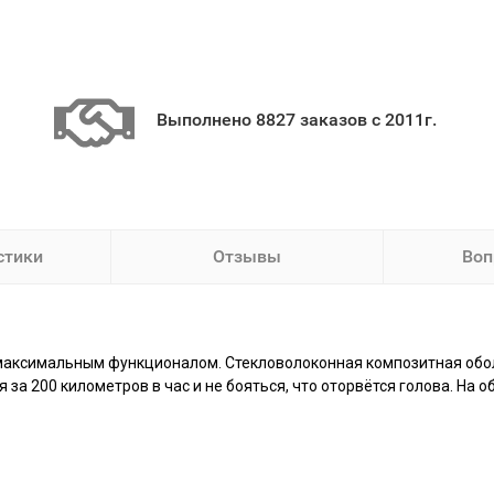
Выполнено 8827 заказов с 2011г.
стики
Отзывы
Воп
 максимальным функционалом. Стекловолоконная композитная оболо
а 200 километров в час и не бояться, что оторвётся голова. На о