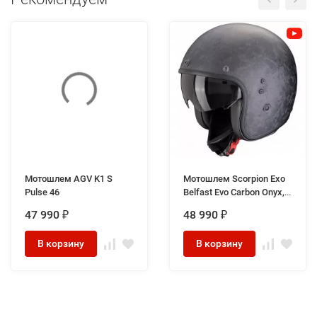
Мотошлем AGV K1 S
Мотошлем Scorpion Exo
Pulse 46
Belfast Evo Carbon Onyx,
цвет Черный Матовый
47 990
48 990
₽
₽
В корзину
В корзину