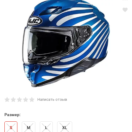
Написать отзыв
Размер:
S
M
L
XL