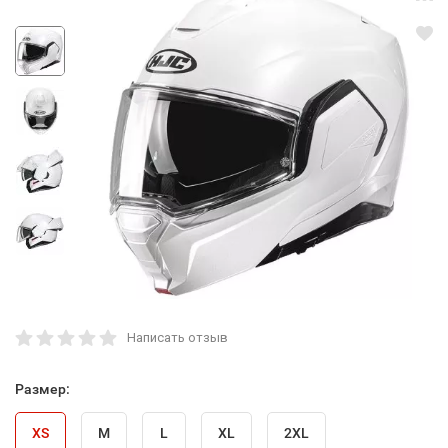
Написать отзыв
Размер:
XS
M
L
XL
2XL