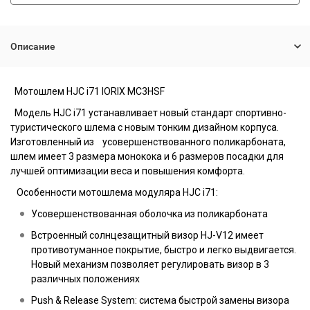
Описание
Мотошлем
HJC i71 IORIX MC3HSF
Модель HJC i71 устанавливает новый стандарт спортивно-
туристического шлема с новым тонким дизайном корпуса.
Изготовленный из усовершенствованного поликарбоната,
шлем имеет 3 размера монокока и 6 размеров посадки для
лучшей оптимизации веса и повышения комфорта.
Особенности мотошлема модуляра HJC i71:
Усовершенствованная оболочка из поликарбоната
Встроенный солнцезащитный визор HJ-V12 имеет
противотуманное покрытие, быстро и легко выдвигается.
Новый механизм позволяет регулировать визор в 3
различных положениях
Push & Release System: система быстрой замены визора