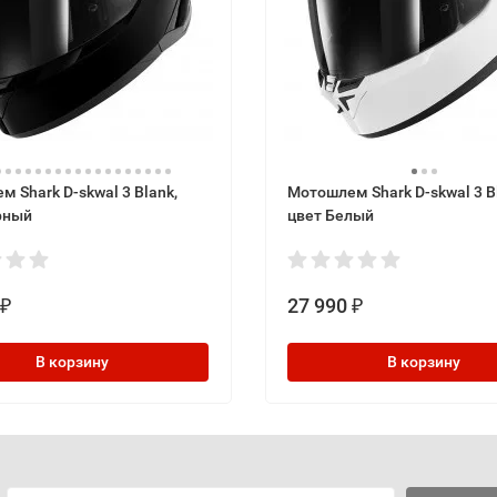
 Shark D-skwal 3 Blank,
Мотошлем Shark D-skwal 3 B
рный
цвет Белый
27 990
₽
₽
В корзину
В корзину