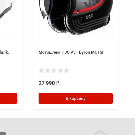
lank,
Мотошлем HJC V31 Byron MC1SF
27 990
₽
В корзину