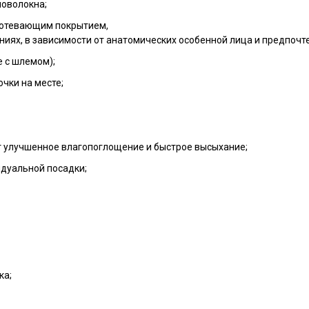
ловолокна;
потевающим покрытием,
иях, в зависимости от анатомических особенной лица и предпочт
е с шлемом);
чки на месте;
 улучшенное влагопоглощение и быстрое высыхание;
дуальной посадки;
ка;