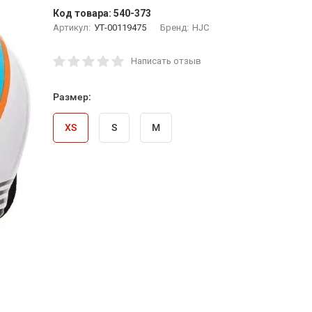
Код товара:
540-373
Артикул:
УТ-00119475
Бренд:
HJC
Написать отзыв
Размер:
XS
S
M