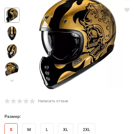
Написать отзыв
Размер:
S
M
L
XL
2XL