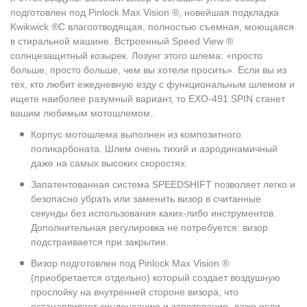
подготовлен под Pinlock Max Vision ®, новейшая подкладка
Kwikwick ®C влагоотводящая, полностью съемная, моющаяся
в стиральной машине. Встроенный Speed View ®
солнцезащитный козырек. Лозунг этого шлема: «просто
больше, просто больше, чем вы хотели просить». Если вы из
тех, кто любит ежедневную езду с функциональным шлемом и
ищете наиболее разумный вариант, то EXO-491 SPIN станет
вашим любимым мотошлемом..
Корпус мотошлема выполнен из композитного
поликарбоната. Шлем очень тихий и аэродинамичный
даже на самых высоких скоростях.
Запатентованная система SPEEDSHIFT позволяет легко и
безопасно убрать или заменить визор в считанные
секунды без использования каких-либо инструментов.
Дополнительная регулировка не потребуется: визор
подстраивается при закрытии.
Визор подготовлен под Pinlock Max Vision ®
(приобретается отдельно) который создает воздушную
прослойку на внутренней стороне визора, что
останавливает конденсацию и запотевание, даже если