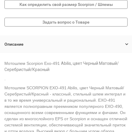
Как определить свой размер Scorpion / Шлемы
Описание
Мотошлем Scorpion Exo-491
Abilis,
цвет
Черный Матовый/
Серебристый/Красный
.
Мотошлем SCORPION EXO-491 Abilis, цвет Черный Матовый/
Серебристый/Красный - классный, стильный шлем интеграл и
в то же время универсальный и рациональный. EXO-491
является полноправным преемником популярного EXO-490,
оснащенного всеми современными функциями и фичами. Он
сделан из многослойного EPS от Scorpion и оснащен отличной
системой вентиляции, обеспечивающей значительный приток
и отток воздуха. Высокий визор с большим углом обзора