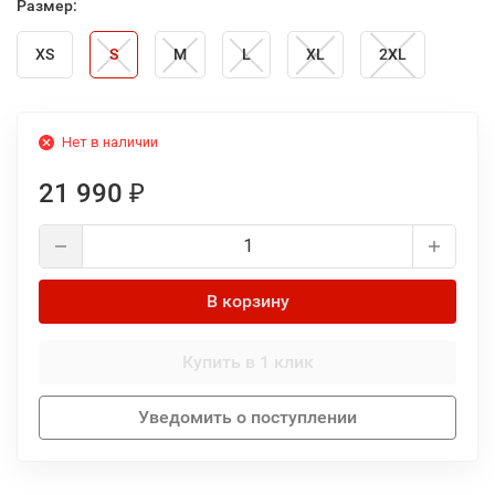
Размер:
XS
S
M
L
XL
2XL
Нет в наличии
21 990
₽
В корзину
Купить в 1 клик
Уведомить о поступлении