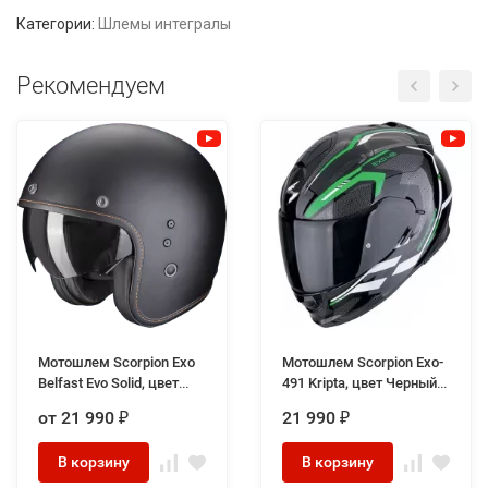
Категории:
Шлемы интегралы
Рекомендуем
Мотошлем Scorpion Exo
Мотошлем Scorpion Exo-
Belfast Evo Solid, цвет
491 Kripta, цвет Черный/
Черный Матовый
Зеленый/Белый
от 21 990
21 990
₽
₽
В корзину
В корзину