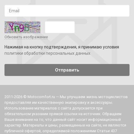
Обновить изображение
Нажимая на кнопку подтверждения, я принимаю условия
политики обработки персональных данных
2011-2026 © Motocomfort.ru — Мы улучшаем жизнь мотоциклистов
предоставляя им качественную экипировку и аксессуары.
Использование материалов с сайта допускается при
обязательном указании прямой ссылки на источник. Обращаем
Ваше внимание на то, что данный сайт носит информационный
характер. Материалы и цены, размещенные на сайте, не являются
публичной офертой, определяемой положениями Статьи 437