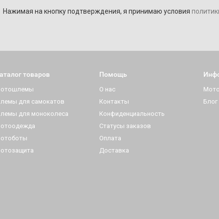
Нажимая на кнопку подтверждения, я принимаю условия
политик
аталог товаров
Помощь
Инф
отошлемы
О нас
Мот
лемы для самокатов
Контакты
Блог
лемы для моноколеса
Конфиденциальность
отоодежда
Статусы заказов
отоботы
Оплата
отозащита
Доставка