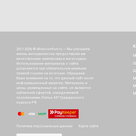
К
2011-2026 © Motocomfort.ru — Мы улучшаем
жизнь мотоциклистов предоставляя им
М
качественную экипировку и аксессуары.
Ш
Использование материалов с сайта
допускается при обязательном указании
Ш
прямой ссылки на источник. Обращаем
М
Ваше внимание на то, что данный сайт носит
информационный характер. Материалы и
М
цены, размещенные на сайте, не являются
публичной офертой, определяемой
М
положениями Статьи 437 Гражданского
кодекса РФ.
Политика персональных данных
Карта сайта