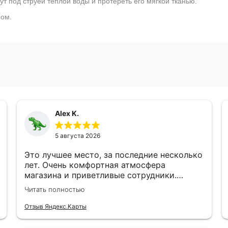
т под струей теплой воды и протереть его мягкой тканью.
ром.