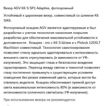
Визор AGV K6 S SP1 Adaptive, фотохромный
Устойчивый к царапинам визор, совместимый со шлемом K6
S/K6.
Фотохромный козырек AGV является адаптируемым и был
разработан с учетом
технология нанесения покрытия
разработан для обеспечения максимальной устойчивости и
долговечности
.
Козырек - это с K6 S-Шлем и с Pinlock 120XLT
MaxVision
совместимый. Технология самотонирования
позволяет стеклу идеально адаптироваться к интенсивность
внешнего света
отрегулировать (в зависимости от УФ-
излучения). Это защищает глаза и
безопасное вождение
гарантировано. Переход между светом и темнотой позволяет
глазу
постепенно
привыкнуть к существующим условиям
освещения без резких изменений цвета, которые могли бы
отвлекать водителя. Козырек обеспечивает прямой доступ
света максимальная интенсивность 80% (в зависимости от
интенсивности солнечного света/силы УФ-излучения).
При использовании визора не рекомендуется: