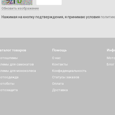
Обновить изображение
Нажимая на кнопку подтверждения, я принимаю условия
политик
аталог товаров
Помощь
Инф
отошлемы
О нас
Мот
лемы для самокатов
Контакты
Блог
лемы для моноколеса
Конфиденциальность
отоодежда
Статусы заказов
отоботы
Оплата
отозащита
Доставка