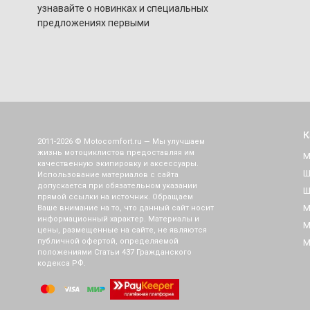
узнавайте о новинках и специальных
предложениях первыми
К
2011-2026 © Motocomfort.ru — Мы улучшаем
жизнь мотоциклистов предоставляя им
М
качественную экипировку и аксессуары.
Ш
Использование материалов с сайта
допускается при обязательном указании
Ш
прямой ссылки на источник. Обращаем
М
Ваше внимание на то, что данный сайт носит
информационный характер. Материалы и
М
цены, размещенные на сайте, не являются
публичной офертой, определяемой
М
положениями Статьи 437 Гражданского
кодекса РФ.