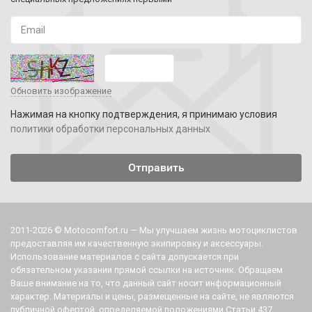
Обновить изображение
Нажимая на кнопку подтверждения, я принимаю условия
политики обработки персональных данных
2011-2026 © Motocomfort.ru — Мы улучшаем жизнь мотоциклистов
предоставляя им качественную экипировку и аксессуары.
Использование материалов с сайта допускается при
обязательном указании прямой ссылки на источник. Обращаем
Ваше внимание на то, что данный сайт носит информационный
характер. Материалы и цены, размещенные на сайте, не являются
публичной офертой, определяемой положениями Статьи 437