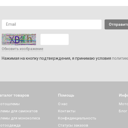
Обновить изображение
Нажимая на кнопку подтверждения, я принимаю условия
политик
аталог товаров
Помощь
Инф
отошлемы
О нас
Мот
лемы для самокатов
Контакты
Блог
лемы для моноколеса
Конфиденциальность
отоодежда
Статусы заказов