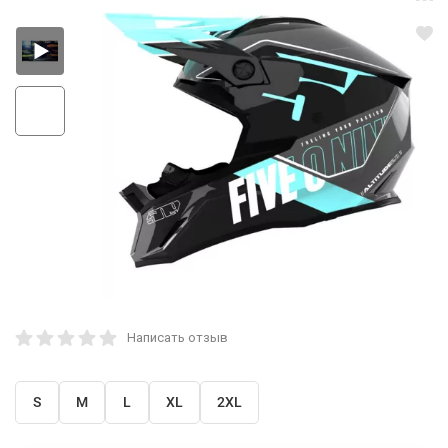
Написать отзыв
S
M
L
XL
2XL