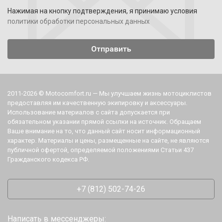
Нажимая на кнопку подтверждения, я принимаю условия
политики обработки персональных данных
2011-2026 © Motocomfort.ru — Мы улучшаем жизнь мотоциклистов
предоставляя им качественную экипировку и аксессуары.
Использование материалов с сайта допускается при
обязательном указании прямой ссылки на источник. Обращаем
Ваше внимание на то, что данный сайт носит информационный
характер. Материалы и цены, размещенные на сайте, не являются
публичной офертой, определяемой положениями Статьи 437
Гражданского кодекса РФ.
+7 (812) 502-74-26
Написать в мессенджеры: