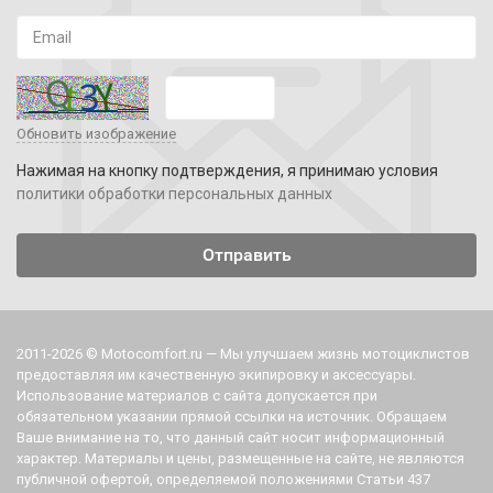
Обновить изображение
Нажимая на кнопку подтверждения, я принимаю условия
политики обработки персональных данных
2011-2026 © Motocomfort.ru — Мы улучшаем жизнь мотоциклистов
предоставляя им качественную экипировку и аксессуары.
Использование материалов с сайта допускается при
обязательном указании прямой ссылки на источник. Обращаем
Ваше внимание на то, что данный сайт носит информационный
характер. Материалы и цены, размещенные на сайте, не являются
публичной офертой, определяемой положениями Статьи 437