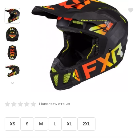
Написать отзыв
XS
S
M
L
XL
2XL