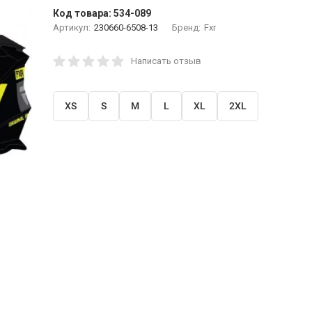
Код товара:
534-089
Артикул:
230660-6508-13
Бренд:
Fxr
Написать отзыв
XS
S
M
L
XL
2XL