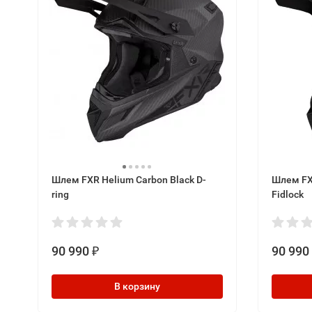
Шлем FXR Helium Carbon Black D-
Шлем FXR
ring
Fidlock
90 990
90 990
₽
В корзину