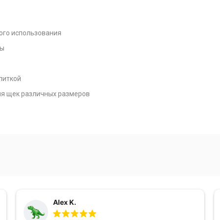
ного использования
ны
питкой
ля щек различных размеров