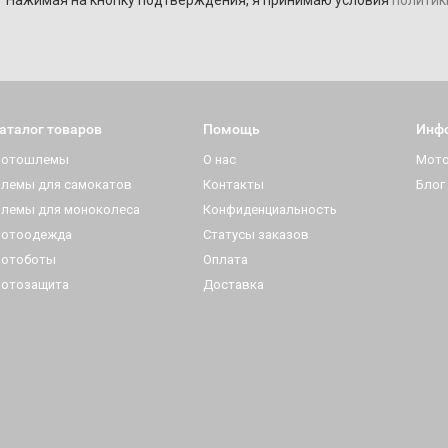
Нажимая на кнопку подтверждения, я принимаю условия
политик
аталог товаров
Помощь
Инф
отошлемы
О нас
Мот
лемы для самокатов
Контакты
Блог
лемы для моноколеса
Конфиденциальность
отоодежда
Статусы заказов
отоботы
Оплата
отозащита
Доставка