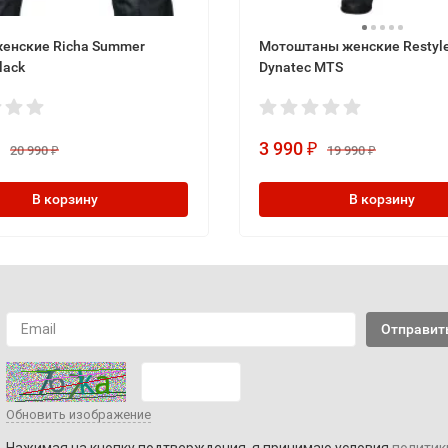
енские Richa Summer
Мотоштаны женские Restyl
lack
Dynatec MTS
3 990
₽
₽
20 990
19 990
₽
₽
В корзину
В корзину
Обновить изображение