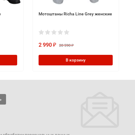
e
Мотоштаны Richa Line Grey женские
2 990
₽
20 590
₽
В корзину