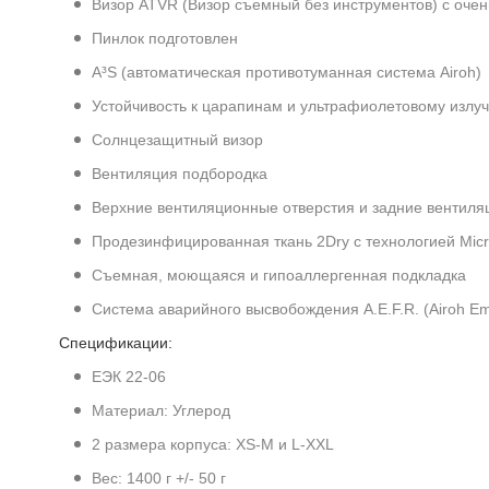
Визор ATVR (Визор съемный без инструментов) с оче
Пинлок подготовлен
A³S (автоматическая противотуманная система Airoh)
Устойчивость к царапинам и ультрафиолетовому излу
Солнцезащитный визор
Вентиляция подбородка
Верхние вентиляционные отверстия и задние вентиля
Продезинфицированная ткань 2Dry с технологией Mic
Съемная, моющаяся и гипоаллергенная подкладка
Система аварийного высвобождения A.E.F.R. (Airoh Em
Спецификации:
ЕЭК 22-06
Материал: Углерод
2 размера корпуса: XS-M и L-XXL
Вес: 1400 г +/- 50 г