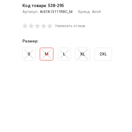
Код товара:
538-295
Артикул:
AI47A13111RBC_M
Бренд:
Airoh
Написать отзыв
Размер:
S
M
L
XL
2XL