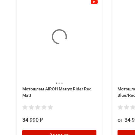
Мотошлем AIROH Matryx Rider Red
Мотошле
Matt
Blue/Red
34 990
от 34 
₽
В корзину