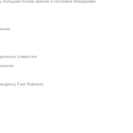
нь большим полем зрения и системой блокировки
чению
ционные отверстия
rosense
ergency Fast Release)