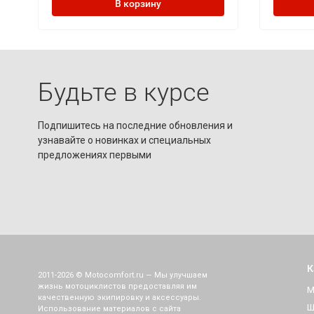
В корзину
Будьте в курсе
Подпишитесь на последние обновления и
узнавайте о новинках и специальных
предложениях первыми
К
2011-2026 © Motocomfort.ru — Мы улучшаем
жизнь мотоциклистов предоставляя им
М
качественную экипировку и аксессуары.
Ш
Использование материалов с сайта