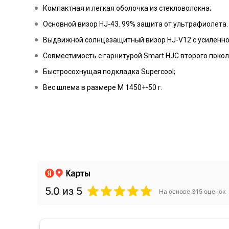
Компактная и легкая оболочка из стекловолокна;
Основной визор HJ-43. 99% защита от ультрафиолета.
Выдвижной солнцезащитный визор HJ-V12 с усиленно
Совместимость с гарнитурой Smart HJC второго покол
Быстросохнущая подкладка Supercool;
Вес шлема в размере M 1450+-50 г.