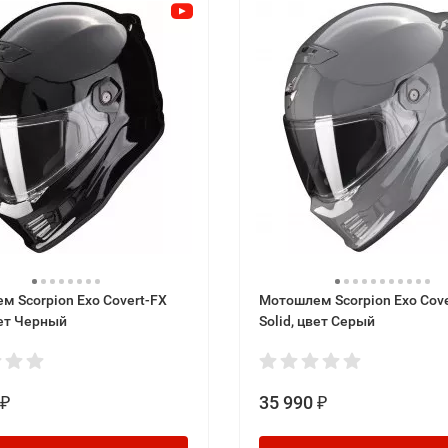
м Scorpion Exo Covert-FX
Мотошлем Scorpion Exo Cove
вет Черный
Solid, цвет Серый
35 990
₽
₽