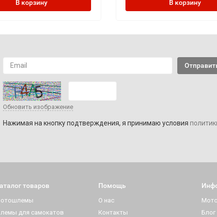
В корзину
В корзину
Обновить изображение
Нажимая на кнопку подтверждения, я принимаю условия
политик
аталог товаров
Помощь
Инф
отошлемы
О нас
Мот
лемы для самокатов
Контакты
Блог