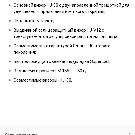
Основной визор HJ-38 с двунаправленной трещоткой для
улучшенного прилегания и мягкого открытия;
Пинлок в комплекте;
Выдвижной солнцезащитный визор HJ-V12 с
трёхступенчатой регулировкой расстояния до лица;
Совместимость с гарнитурой Smart HJC второго
поколения;
Быстросохнущая съемная подкладка Supercool;
Вес шлема в размере M 1550 +- 50 г;
Совместимые визоры -HJ-38.
Характеристики