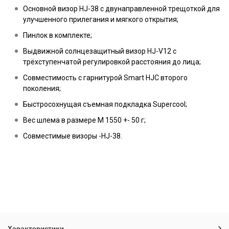
Основной визор HJ-38 с двунаправленной трещоткой для
улучшенного прилегания и мягкого открытия;
Пинлок в комплекте;
Выдвижной солнцезащитный визор HJ-V12 с
трёхступенчатой регулировкой расстояния до лица;
Совместимость с гарнитурой Smart HJC второго
поколения;
Быстросохнущая съемная подкладка Supercool;
Вес шлема в размере M 1550 +- 50 г;
Совместимые визоры -HJ-38.
Характеристики