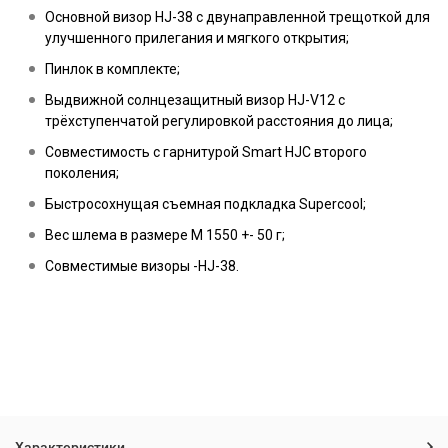
Основной визор HJ-38 с двунаправленной трещоткой для
улучшенного прилегания и мягкого открытия;
Пинлок в комплекте;
Выдвижной солнцезащитный визор HJ-V12 с
трёхступенчатой регулировкой расстояния до лица;
Совместимость с гарнитурой Smart HJC второго
поколения;
Быстросохнущая съемная подкладка Supercool;
Вес шлема в размере M 1550 +- 50 г;
Совместимые визоры -HJ-38.
Характеристики