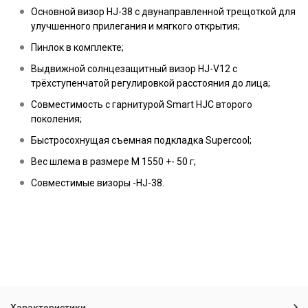
Основной визор HJ-38 с двунаправленной трещоткой для
улучшенного прилегания и мягкого открытия;
Пинлок в комплекте;
Выдвижной солнцезащитный визор HJ-V12 с
трёхступенчатой регулировкой расстояния до лица;
Совместимость с гарнитурой Smart HJC второго
поколения;
Быстросохнущая съемная подкладка Supercool;
Вес шлема в размере M 1550 +- 50 г;
Совместимые визоры -HJ-38.
Характеристики