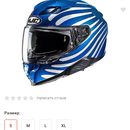
Написать отзыв
Размер:
S
M
L
XL