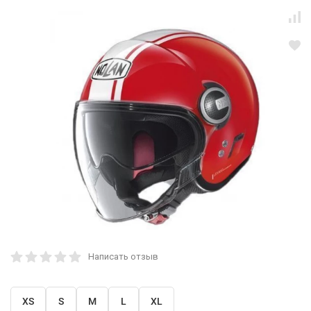
Написать отзыв
XS
S
M
L
XL