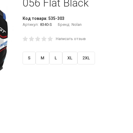
056 Flat Black
Код товара:
535-303
Артикул:
8340-S
Бренд:
Nolan
Написать отзыв
S
M
L
XL
2XL