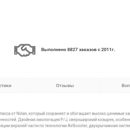
Выполнено 8827 заказов с 2011г.
стики
Отзывы
Воп
ласса от Nolan, который сохраняет и обогащает высоко ценимые х
ностей. Двойная омологация P/J, сверхширокий козырек, особенн
ции верхней части по технологии AirBooster, двухрычажная систе