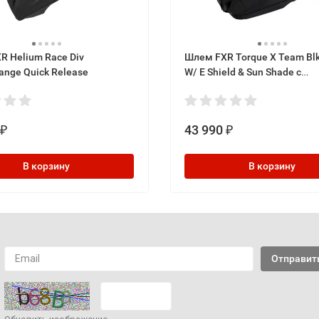
R Helium Race Div
Шлем FXR Torque X Team Blk
ange Quick Release
W/ E Shield & Sun Shade с
подогревом
43 990
₽
₽
В корзину
В корзину