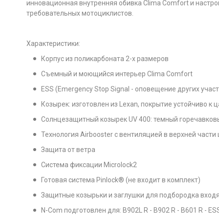
инновационная внутренняя обивка Clima Comfort и настро
требовательных мотоциклистов.
Характеристики:
Корпус из поликарбоната 2-х размеров
Съемный и моющийся интерьер Clima Comfort
ESS (Emergency Stop Signal - оповещение других уч
Козырек: изготовлен из Lexan, покрытие устойчиво к 
Солнцезащитный козырек UV 400: темный горечавковый
Технология Airbooster с вентиляцией в верхней част
Защита от ветра
Система фиксации Microlock2
Готовая система Pinlock® (не входит в комплект)
Защитные козырьки и заглушки для подбородка входя
N-Com подготовлен для: B902L R - B902 R - B601 R - ESS 