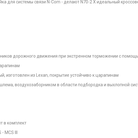
йка для системы связи N-Com - делают N70-2 X идеальный кроссо
астников дорожного движения при экстренном торможении с помощь
царапинам
, изготовлен из Lexan, покрытие устойчиво к царапинам
и шлема, воздухозаборником в области подбородка и выхлопной си
т в комплект
- MCS III