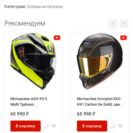
Категории:
Шлемы интегралы
Рекомендуем
Мотошлем AGV K5 S
Мотошлем Scorpion EXO
Multi Typhoon
HX1 Carbon Se Solid, цвет
Black/Grey/Yellow
Карбон/Черный/
65 990
65 990
₽
₽
Золотистый
В корзину
В корзину