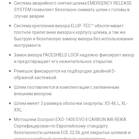
Система аварийного снятия шлема EMERGENCY RELEASE
SYSTEM позволяет безопасно снимать шлем с головы в
случае аварии.
Система крепления визора ELLIP-TEC™ обеспечивает
плотное прилегание визора к корпусу шлема, а так же
быструю и безопасную замену визора без использования
инструмента.
Замок визора FACESHIELD LOCK надежно фиксирует визор
и предотвращает его нежелательное открытие.
Ремешок фиксируется на подбородке двойной D-
образной застежкой.
Шлем поставляется в комплектации с затемненым
внешним визором.
Шлем имеет 3 размера оболочки скорлупы: XS-M, L, XL-
XXL.
Мотошлем Scorpion EXO-1400 EVO II CARBON AIR REIKA
Сертифицирован по Европейскому стандарту
безопасности шлемов ECE 22.06 для закрытых шлемов и