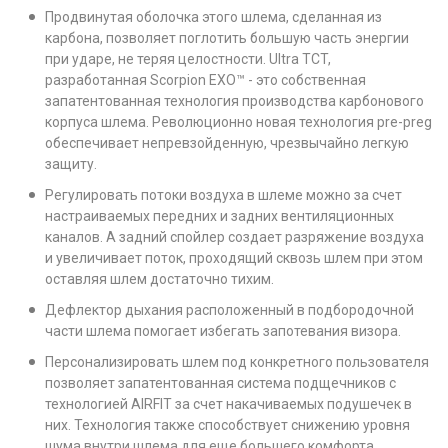
Продвинутая оболочка этого шлема, сделанная из
карбона, позволяет поглотить большую часть энергии
при ударе, не теряя целостности. Ultra TCT,
разработанная Scorpion EXO™ - это собственная
запатентованная технология производства карбонового
корпуса шлема. Революционно новая технология pre-preg
обеспечивает непревзойденную, чрезвычайно легкую
защиту.
Регулировать потоки воздуха в шлеме можно за счет
настраиваемых передних и задних вентиляционных
каналов. А задний спойлер создает разряжение воздуха
и увеличивает поток, проходящий сквозь шлем при этом
оставляя шлем достаточно тихим.
Дефлектор дыхания расположенный в подбородочной
части шлема помогает избегать запотевания визора.
Персонализировать шлем под конкретного пользователя
позволяет запатентованная система подщечников с
технологией AIRFIT за счет накачиваемых подушечек в
них. Технология также способствует снижению уровня
шума внутри шлема для еще большего комфорта