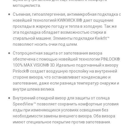
мотоциклиста.
Съемная, гипоаллергенная, антимикробная подкладка с
новейшей технологией KWIKWICK III® дает ощущение
прохлады в жаркую погоду и тепла в холодную. Так же
эта подкладка обладает возможностью стирки в
стиральной машине. Элементы подкладки Kwikfit™
позволяют носить очки под шлем.
Стопроцентная защита от запотевания визора
обеспечена с помощью новейшей технологии PINLOCK®
100% MAX VISION® 3D. Идеально подогнанный к визору
Pinlock® создает воздушную прослойку на внутренней
стороне визора, что останавливает конденсацию и
запотевание, даже если разница температур снаружи и
внутри шлема велика.
Внутренний откидной визор для защиты от солнца
SpeedView™ позволяет сохранить комфортные условия
езды при изменяющихся условиях освещения без
необходимости замены внешнего визора. Оба визора
имеют специальное покрытие против запотевания.