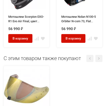
Мотошлем Scorpion EXO-
Мотошлем Nolan N100-5
R1 Evo Air Final, цвет
Orbiter N-com 73, Flat
Серый/Черный/Красный
Cayman Blue
56 990
56 990
₽
₽
В корзину
В корзину
C этим товаром также покупают