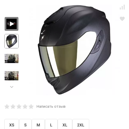
Написать отзыв
XS
S
M
L
XL
2XL