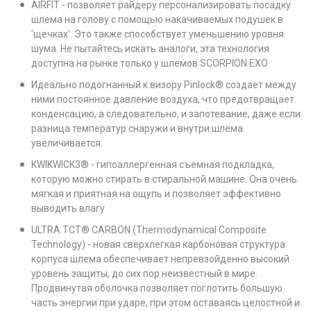
AIRFIT - позволяет райдеру персонализировать посадку
шлема на голову с помощью накачиваемых подушек в
'щечках'. Это также способствует уменьшению уровня
шума. Не пытайтесь искать аналоги, эта технология
доступна на рынке только у шлемов SCORPION EXO.
Идеально подогнанный к визору Pinlock® создает между
ними постоянное давление воздуха, что предотвращает
конденсацию, а следовательно, и запотевание, даже если
разница температур снаружи и внутри шлема
увеличивается.
KWIKWICK3® - гипоаллергенная съемная подкладка,
которую можно стирать в стиральной машине. Она очень
мягкая и приятная на ощупь и позволяет эффективно
выводить влагу
ULTRA TCT® CARBON (Thermodynamical Composite
Technology) - новая сверхлегкая карбоновая структура
корпуса шлема обеспечивает непревзойденно высокий
уровень защиты, до сих пор неизвестный в мире.
Продвинутая оболочка позволяет поглотить большую
часть энергии при ударе, при этом оставаясь целостной и