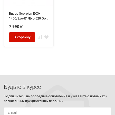
Визор Scorpion EXO-
1400/Exo-R1/Exo-520 Gold
Mirror (KDF16-1), цвет
7 990
₽
Золотистый, зеркальный
В корзину
Будьте в курсе
Подпишитесь на последние обновления и узнавайте о новинках и
специальных предложениях первыми