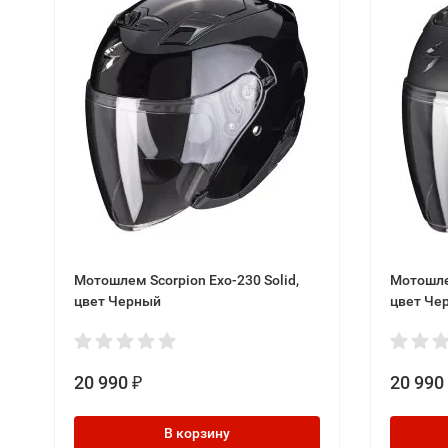
Мотошлем Scorpion Exo-230 Solid,
Мотошлем
цвет Черный
цвет Че
20 990
20 990
₽
В корзину