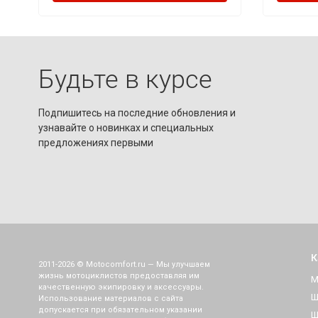
Будьте в курсе
Подпишитесь на последние обновления и
узнавайте о новинках и специальных
предложениях первыми
К
2011-2026 © Motocomfort.ru — Мы улучшаем
жизнь мотоциклистов предоставляя им
М
качественную экипировку и аксессуары.
Ш
Использование материалов с сайта
допускается при обязательном указании
Ш