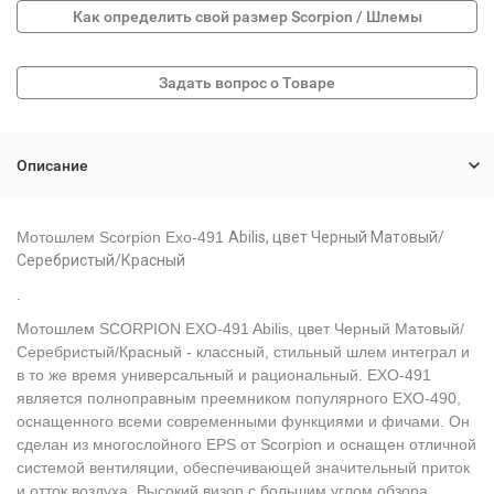
Как определить свой размер Scorpion / Шлемы
Описание
Мотошлем Scorpion Exo-491
Abilis,
цвет
Черный Матовый/
Серебристый/Красный
.
Мотошлем SCORPION EXO-491 Abilis, цвет Черный Матовый/
Серебристый/Красный - классный, стильный шлем интеграл и
в то же время универсальный и рациональный. EXO-491
является полноправным преемником популярного EXO-490,
оснащенного всеми современными функциями и фичами. Он
сделан из многослойного EPS от Scorpion и оснащен отличной
системой вентиляции, обеспечивающей значительный приток
и отток воздуха. Высокий визор с большим углом обзора