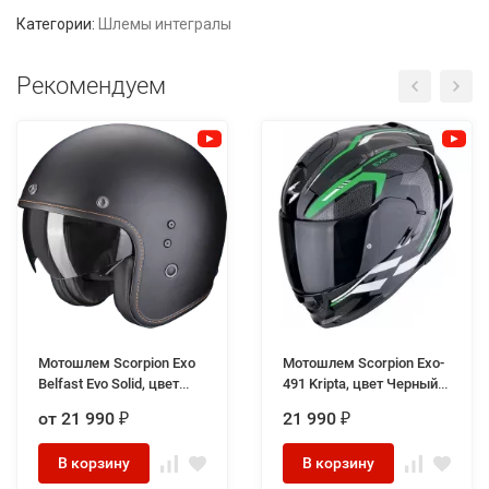
Категории:
Шлемы интегралы
Рекомендуем
Мотошлем Scorpion Exo
Мотошлем Scorpion Exo-
Belfast Evo Solid, цвет
491 Kripta, цвет Черный/
Черный Матовый
Зеленый/Белый
от 21 990
21 990
₽
₽
В корзину
В корзину