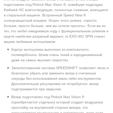
подготовлен под Pinlock Max Vision ®, новейшая подкладка
Kwikwick ®C влагоотводящая, полностью съемная, моющаяся
в стиральной машине. Встроенный Speed View ®
солнцезащитный козырек. Лозунг этого шлема: «просто
больше, просто больше, чем вы хотели просить». Если вы из
тех, кто любит ежедневную езду с функциональным шлемом и
ищете наиболее разумный вариант, то EXO-491 SPIN станет
вашим любимым мотошлемом..
Корпус мотошлема выполнен из композитного
поликарбоната. Шлем очень тихий и аэродинамичный
даже на самых высоких скоростях.
Запатентованная система SPEEDSHIFT позволяет легко и
безопасно убрать или заменить визор в считанные
секунды без использования каких-либо инструментов.
Дополнительная регулировка не потребуется: визор
подстраивается при закрытии.
Визор подготовлен под Pinlock Max Vision ®
(приобретается отдельно) который создает воздушную
прослойку на внутренней стороне визора, что
останавливает конденсацию и запотевание, даже если