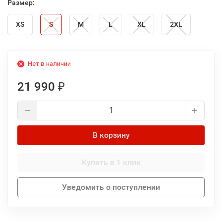
Размер:
XS
S
M
L
XL
2XL
Нет в наличии
21 990
₽
В корзину
Купить в 1 клик
Уведомить о поступлении