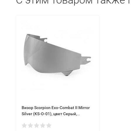
C этим товаром также 
Визор Scorpion Exo-Combat II Mirror
Silver (KS-O-01), цвет Серый,
зеркальный