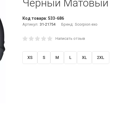
Черный Матовый
Код товара:
533-686
Артикул:
31-21754
Бренд:
Scorpion exo
Написать отзыв
XS
S
M
L
XL
2XL