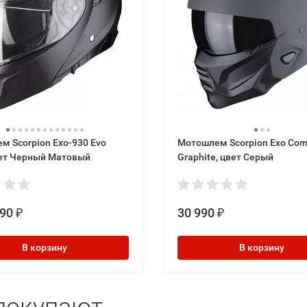
м Scorpion Exo-930 Evo
Мотошлем Scorpion Exo Comb
цвет Черный Матовый
Graphite, цвет Серый
990
30 990
₽
₽
В корзину
В корзину