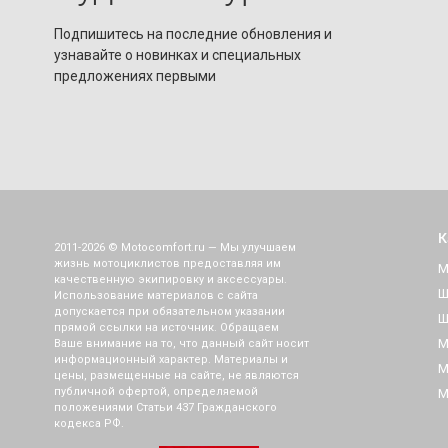
Подпишитесь на последние обновления и
узнавайте о новинках и специальных
предложениях первыми
К
2011-2026 © Motocomfort.ru — Мы улучшаем
жизнь мотоциклистов предоставляя им
М
качественную экипировку и аксессуары.
Ш
Использование материалов с сайта
допускается при обязательном указании
Ш
прямой ссылки на источник. Обращаем
М
Ваше внимание на то, что данный сайт носит
информационный характер. Материалы и
М
цены, размещенные на сайте, не являются
публичной офертой, определяемой
М
положениями Статьи 437 Гражданского
кодекса РФ.