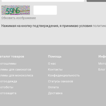
Обновить изображение
Нажимая на кнопку подтверждения, я принимаю условия
политик
аталог товаров
Помощь
Инф
отошлемы
О нас
Мот
лемы для самокатов
Контакты
Блог
лемы для моноколеса
Конфиденциальность
отоодежда
Статусы заказов
отоботы
Оплата
отозащита
Доставка