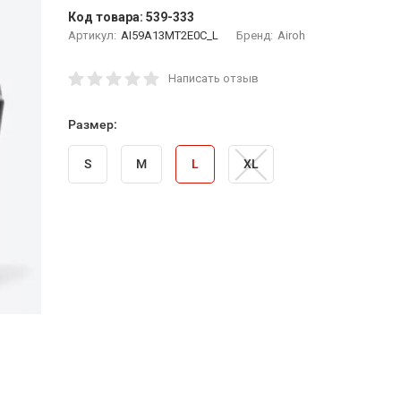
Код товара:
539-333
Артикул:
AI59A13MT2E0C_L
Бренд:
Airoh
Написать отзыв
Размер:
S
M
L
XL