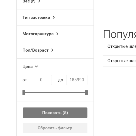
Вес (г)
Тип застежки
Попул
Мотогарнитура
Открытые шле
Пол/Возраст
Открытые шле
Цена
от
до
Показать
Сбросить фильтр