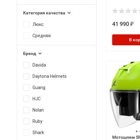
Черный Мат
Категория качества
41 990
₽
Люкс
Средняя
В ко
Бренд
Davida
Daytona Helmets
Guang
HJC
Nolan
Ruby
Shark
Мотошлем Sha