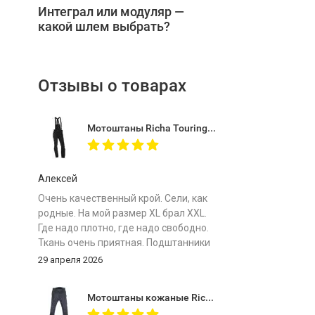
Интеграл или модуляр —
какой шлем выбрать?
Отзывы о товарах
Мотоштаны Richa Touring C-Change Trousers Men Black
Алексей
Очень качественный крой. Сели, как
родные. На мой размер ХL брал XXL.
Где надо плотно, где надо свободно.
Ткань очень приятная. Подштанники
особенно комфортные. Важно -
29 апреля 2026
мотоштаны лёгкие! Защита мягкая.
Сравниваю с отечественными
Мотоштаны кожаные Richa Vintage Black
топовыми штанами одного бренда и