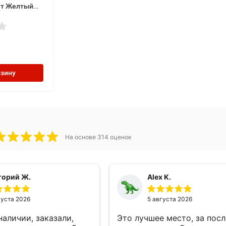
вет Желтый
рзину