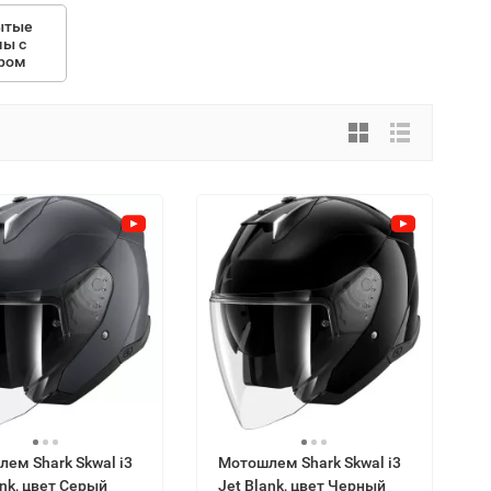
ытые
ы с
ром
ем Shark Skwal i3
Мотошлем Shark Skwal i3
ank, цвет Серый
Jet Blank, цвет Черный