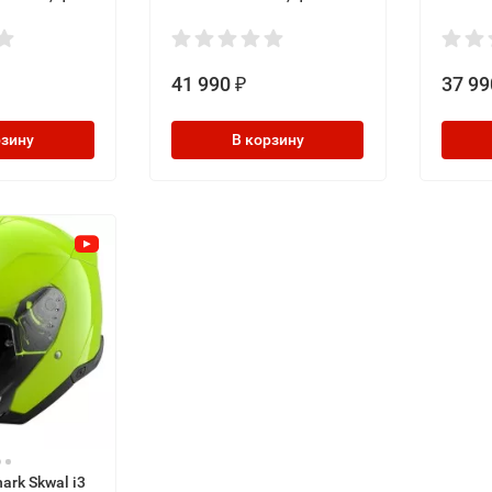
овый
Серый
41 990
37 99
₽
рзину
В корзину
rk Skwal i3