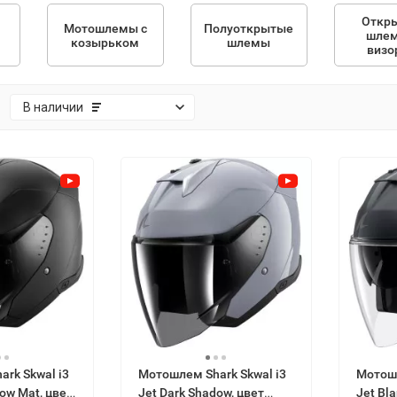
Откр
Мотошлемы с
Полуоткрытые
шлем
козырьком
шлемы
визо
:
В наличии
rk Skwal i3
Мотошлем Shark Skwal i3
Мотошл
ow Mat, цвет
Jet Dark Shadow, цвет
Jet Bl