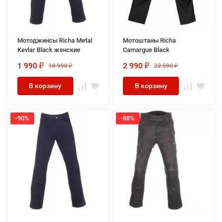
Мотоджинсы Richa Metal
Мотоштаны Richa
Kevlar Black женские
Camargue Black
1 990
2 990
18 990
22 590
₽
₽
₽
₽
В корзину
В корзину
-90%
-88%