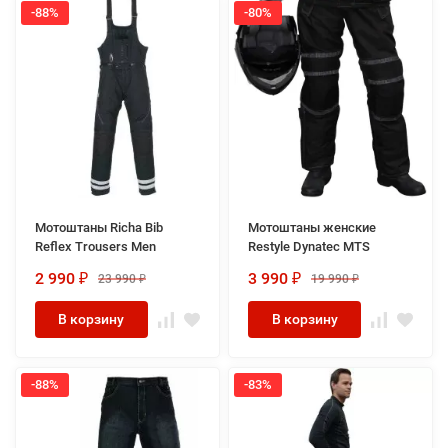
-88%
-80%
Мотоштаны Richa Bib
Мотоштаны женские
Reflex Trousers Men
Restyle Dynatec MTS
2 990
3 990
23 990
19 990
₽
₽
₽
₽
В корзину
В корзину
-88%
-83%