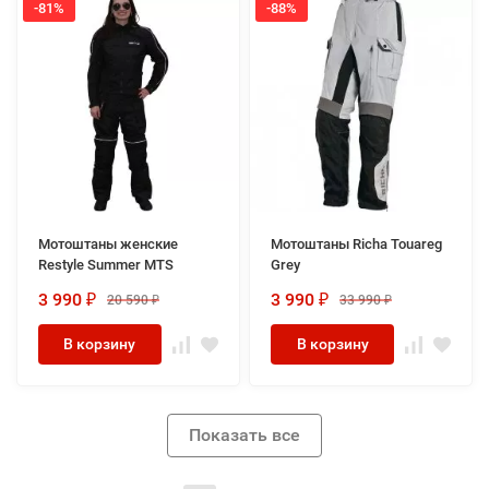
-81%
-88%
Мотоштаны женские
Мотоштаны Richa Touareg
Restyle Summer MTS
Grey
3 990
3 990
20 590
33 990
₽
₽
₽
₽
В корзину
В корзину
Показать все