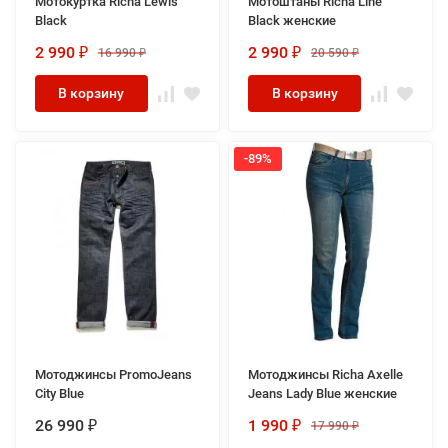
Мотокуртка Richa Lewis
Мотоштаны Richa Line
Black
Black женские
2 990
2 990
16 990
20 590
₽
₽
₽
₽
В корзину
В корзину
-89%
Мотоджинсы PromoJeans
Мотоджинсы Richa Axelle
City Blue
Jeans Lady Blue женские
26 990
1 990
17 990
₽
₽
₽