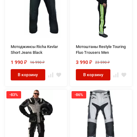
Мотоджинсы Richa Kevlar
Мотоштаны Restyle Touring
Short Jeans Black
Fluo Trousers Men
1 990
3 990
16 990
23 590
₽
₽
₽
₽
В корзину
В корзину
-83%
-86%