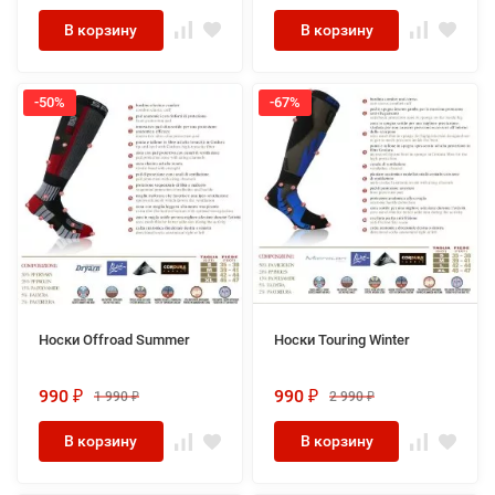
В корзину
В корзину
-50%
-67%
Носки Offroad Summer
Носки Touring Winter
990
990
1 990
2 990
₽
₽
₽
₽
В корзину
В корзину