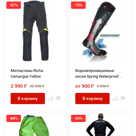
-87%
-72%
Мотоштаны Richa
Водонепроницаемые
Camargue Yellow
носки Spring Waterproof
Off-Road Socks
2 990
от 900
22 590
3 590
₽
₽
₽
₽
В корзину
В корзину
-84%
-83%