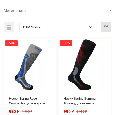
Мотожилеты
В наличии
-50%
-50%
Носки Spring Race
Носки Spring Summer
Competition для жаркой
Touring для летнего
погоды
мототуризма
990
990
1 990
1 990
₽
₽
₽
₽