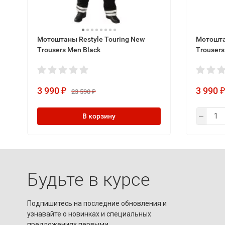
Мотоштаны Restyle Touring New
Мотоштан
Trousers Men Black
Trouser
3 990
3 990
₽
23 590
₽
В корзину
Будьте в курсе
Подпишитесь на последние обновления и
узнавайте о новинках и специальных
предложениях первыми