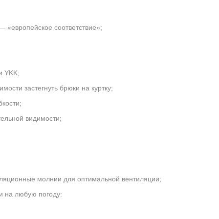
 — «европейское соответствие»
;
и YKK;
мости застегнуть брюки на куртку;
кости;
тельной видимости;
тиляционные молнии для оптимальной вентиляции;
и на любую погоду: