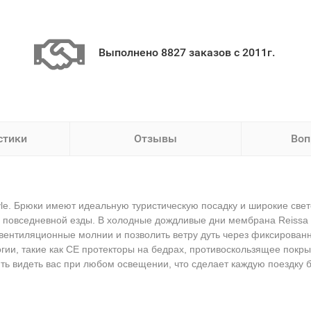
Выполнено 8827 заказов с 2011г.
стики
Отзывы
Воп
le. Брюки имеют идеальную туристическую посадку и широкие све
 повседневной езды. В холодные дождливые дни мембрана Reissa з
ь вентиляционные молнии и позволить ветру дуть через фиксирова
логии, такие как CE протекторы на бедрах, противоскользящее покр
ять видеть вас при любом освещении, что сделает каждую поездку 