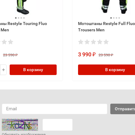
ы Restyle Touring Fluo
Мотоштаны Restyle Full Fluo
s Men
Trousers Men
3 990
₽
₽
23 590
23 590
₽
₽
В корзину
В корзину
Обновить изображение