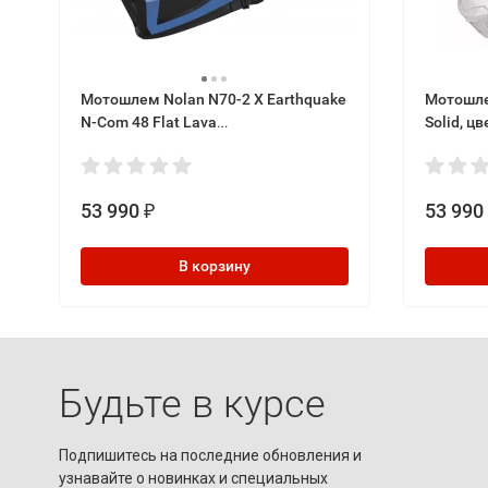
Мотошлем Nolan N70-2 X Earthquake
Мотошлем
N-Com 48 Flat Lava
Solid, ц
Grey/Blue/Red/Black
53 990
53 990
₽
В корзину
Будьте в курсе
Подпишитесь на последние обновления и
узнавайте о новинках и специальных