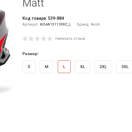
Matt
Код товара:
539-884
Артикул:
AI54A13111RRC_L
Бренд:
Airoh
Написать отзыв
Размер:
S
M
L
XL
2XL
3XL