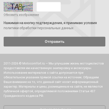
Обновить изображение
Нажимая на кнопку подтверждения, я принимаю условия
политики обработки персональных данных
2011-2026 © Motocomfort.ru — Мы улучшаем жизнь мотоциклистов
предоставляя им качественную экипировку и аксессуары.
Использование материалов с сайта допускается при
обязательном указании прямой ссылки на источник. Обращаем
Ваше внимание на то, что данный сайт носит информационный
характер. Материалы и цены, размещенные на сайте, не являются
публичной офертой, определяемой положениями Статьи 437
Гражданского кодекса РФ.