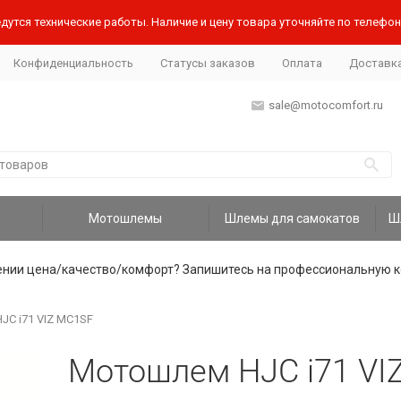
дутся технические работы. Наличие и цену товара уточняйте по телефону
Конфиденциальность
Статусы заказов
Оплата
Доставк
sale@motocomfort.ru
Мотошлемы
Шлемы для самокатов
ении цена/качество/комфорт? Запишитесь на профессиональную к
C i71 VIZ MC1SF
Мотошлем HJC i71 VI