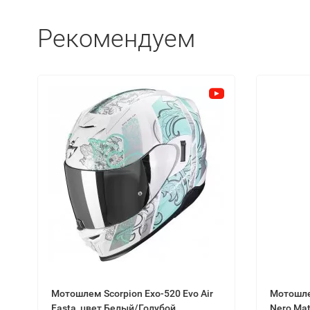
Рекомендуем
Мотошлем Scorpion Exo-520 Evo Air
Мотошле
Fasta, цвет Белый/Голубой
Nero Mat