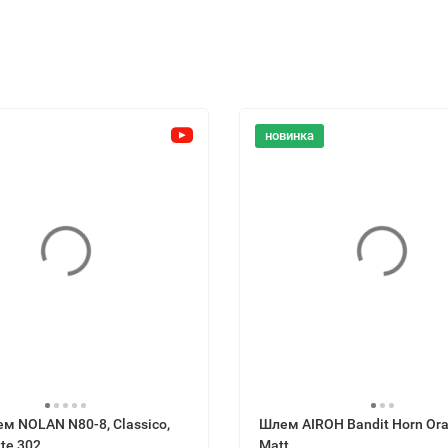
новинка
м NOLAN N80-8, Classico,
Шлем AIROH Bandit Horn Or
te 302
Matt