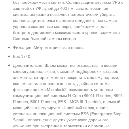
без необходимости снятия. Солнцезащитная линза VPS с
защитой от УФ лучей до 400 нм, запатентованная
система активации позволяет автоматически убирать
солнцезащитные очки в режиме ожидания, тем самым
упрощая экстренные маневры, необходимые для
быстрого достижения максимального уровня видимости.
Система быстрой замены визора.
Фиксация: Микрометрическая пряжка.
Вес 1740 г.
Дополнительно: Шлем может использоваться в восьми
конфигурациях, визор, съемный подбородок и козырек —
элементы, которые можно прикрепить к шлему парами,
все вместе или полностью снять, двойная система
фиксации шлема Microlock2, возможность установки
коммуникационной системы N-Com (B901L R series; B901
R series; B601 R series; ESS - MCS III R series), съемный,
моющийся и регулируемый шейный валик, опция
установки инновационной системы ESS (Emergency Stop
Signal - оповещение других участников дорожного
движения при экстренном торможении с помощью