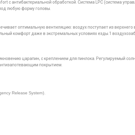
rt с антибактериальной обработкой. Система LPC (система упра
под любую форму головы.
спечивает оптимальную вентиляцию: воздух поступает из верхнего
льный комфорт даже в экстремальных условиях езды.1 воздухозабо
икновению царапин, с креплением для пинлока. Регулируемый сол
с антизапотевающим покрытием.
ency Release System).