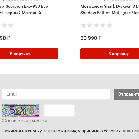
м Scorpion Exo-930 Evo
Мотошлем Shark D-skwal 3 D
цвет Черный Матовый
Shadow Edition Mat, цвет Ч
Матовый
990
30 990
₽
₽
В корзину
В корзину
Обновить изображение
Нажимая на кнопку подтверждения, я принимаю условия
политик