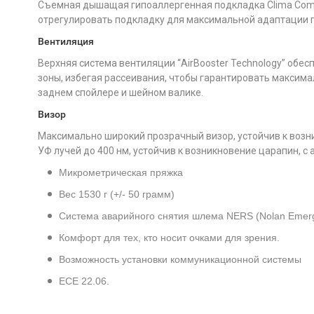
Съемная дышащая гипоаллергенная подкладка Clima Comfo
отрегулировать подкладку для максимальной адаптации 
Вентиляция
Верхняя система вентиляции “AirBooster Technology” обе
зоны, избегая рассеивания, чтобы гарантировать максима
заднем спойлере и шейном валике.
Визор
Максимально широкий прозрачный визор, устойчив к возн
УФ лучей до 400 нм, устойчив к возникновение царапин, 
Микрометрическая пряжка
Вес 1530 г (+/- 50 грамм)
Система аварийного снятия шлема NERS (Nolan Emerg
Комфорт для тех, кто носит очками для зрения.
Возможность установки коммуникационной системы
ECE 22.06.