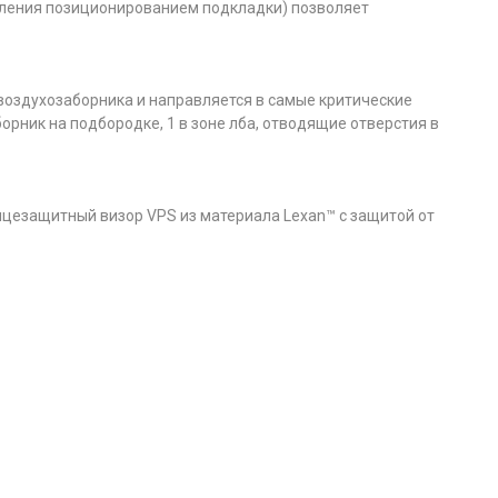
вления позиционированием подкладки) позволяет
 воздухозаборника и направляется в самые критические
рник на подбородке, 1 в зоне лба, отводящие отверстия в
нцезащитный визор VPS из материала Lexan™ с защитой от