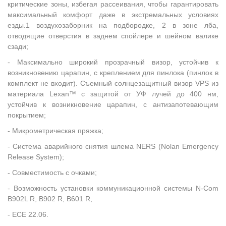
критические зоны, избегая рассеивания, чтобы гарантировать
максимальный комфорт даже в экстремальных условиях
езды.1 воздухозаборник на подбородке, 2 в зоне лба,
отводящие отверстия в заднем спойлере и шейном валике
сзади;
- Максимально широкий прозрачный визор, устойчив к
возникновению царапин, с креплением для пинлока (пинлок в
комплект не входит). Съемный солнцезащитный визор VPS из
материала Lexan™ с защитой от УФ лучей до 400 нм,
устойчив к возникновение царапин, с антизапотевающим
покрытием;
- Микрометрическая пряжка;
- Система аварийного снятия шлема NERS (Nolan Emergency
Release System);
- Совместимость с очками;
- Возможность установки коммуникационной системы N-Com
B902L R, B902 R, B601 R;
- ECE 22.06.