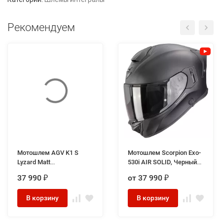
Рекомендуем
Мотошлем AGV K1 S
Мотошлем Scorpion Exo-
Lyzard Matt
530i AIR SOLID, Черный
Black/Grey/Red
Матовый
37 990
от 37 990
₽
₽
В корзину
В корзину