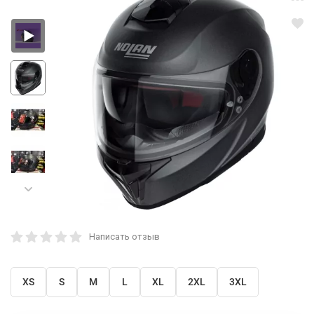
Написать отзыв
XS
S
M
L
XL
2XL
3XL