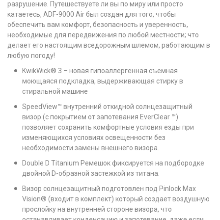
разрушение. Путешествуете ли вы по миру или просто
катаетесь, ADF-9000 Air был создан для того, чтобы
обеспечить вам комфорт, безопасность и уверенность,
необходимые для передвижения по любой местности; что
делает его настоящим вседорожным шлемом, работающим в
любую погоду!
KwikWick® 3 – новая гипоаллергенная съемная
моющаяся подкладка, выдерживающая стирку в
стиральной машине
SpeedView™ внутренний откидной солнцезащитный
визор (с покрытием от запотевания EverClear ™)
позволяет сохранить комфортные условия езды при
изменяющихся условиях освещенности без
необходимости замены внешнего визора.
Double D Titanium Ремешок фиксируется на подбородке
двойной D-образной застежкой из титана.
Визор солнцезащитный подготовлен под Pinlock Max
Vision® (входит в комплект) который создает воздушную
прослойку на внутренней стороне визора, что
останавливает конденсацию и запотевание, даже если