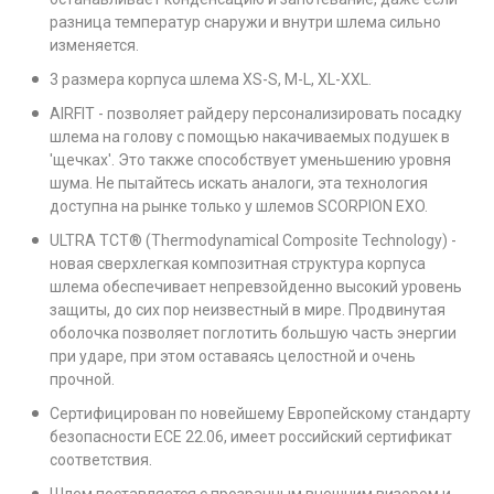
разница температур снаружи и внутри шлема сильно
изменяется.
3 размера корпуса шлема XS-S, M-L, XL-XXL.
AIRFIT - позволяет райдеру персонализировать посадку
шлема на голову с помощью накачиваемых подушек в
'щечках'. Это также способствует уменьшению уровня
шума. Не пытайтесь искать аналоги, эта технология
доступна на рынке только у шлемов SCORPION EXO.
ULTRA TCT® (Thermodynamical Composite Technology) -
новая сверхлегкая композитная структура корпуса
шлема обеспечивает непревзойденно высокий уровень
защиты, до сих пор неизвестный в мире. Продвинутая
оболочка позволяет поглотить большую часть энергии
при ударе, при этом оставаясь целостной и очень
прочной.
Сертифицирован по новейшему Европейскому стандарту
безопасности ECE 22.06, имеет российский сертификат
соответствия.