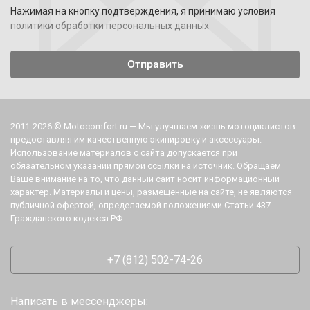
Нажимая на кнопку подтверждения, я принимаю условия
политики обработки персональных данных
2011-2026 © Motocomfort.ru — Мы улучшаем жизнь мотоциклистов
предоставляя им качественную экипировку и аксессуары.
Использование материалов с сайта допускается при
обязательном указании прямой ссылки на источник. Обращаем
Ваше внимание на то, что данный сайт носит информационный
характер. Материалы и цены, размещенные на сайте, не являются
публичной офертой, определяемой положениями Статьи 437
Гражданского кодекса РФ.
+7 (812) 502-74-26
Написать в мессенджеры: