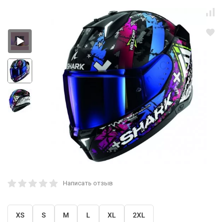
Написать отзыв
XS
S
M
L
XL
2XL