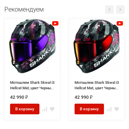
Рекомендуем
Мотошлем Shark Skwal i3
Мотошлем Shark Skwal i3
Hellcat Mat, цвет Черный
Hellcat Mat, цвет Черный
Матовый/Серебристый/
Матовый/Серебристый/
42 990
42 990
₽
₽
Фиолетовый
Красный
В корзину
В корзину