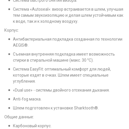
Система быстрого снятия визора.
Система «Autoseal»: визор встраивается в шлем, улучшая
тем самым звукоизоляцию и делая шлем устойчивым как
к воде, так и к холодному воздуху.
Корпус:
Антибактериальная подкладка созданная по технологии
AEGIS®.
Съемная внутренняя подкладка имеет возможность
стирки в стиральной машине (макс. 30 °C).
Система EasyFit: оптимальный комфорт для людей,
которые ездят в очках. Шлем имеет специальные
углубления.
«Dual use» - системы двойного отсекания дыхания.
Anti-fog маска.
Шлем подготовлен к установке Sharktooth®.
Общие данные:
Карбоновый корпус.