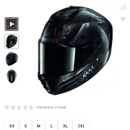
Написать отзыв
XS
S
M
L
XL
2XL