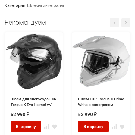
Категории:
Шлемы интегралы
Рекомендуем
Шлем для снегохода FXR
Шлем FXR Torque X Prime
Torque X Evo Helmet w/
White с подогревом
Elec (визор с подогревом
52 990
52 990
₽
₽
и солнцезащитными
очками) Black Ops
В корзину
В корзину