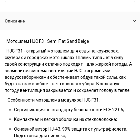
Описание
Мотошлем
HJC F31 Semi Flat Sand Beige
HJC F31 - открытый мотошлем для езды на круизерах,
скутерах и городских мотоциклах. Шлемы типа Jet в силу
своей конструкции отлично подходят для жаркой погоды. А
знаменитая система вентиляции HJC с огромными
воздухозаборниками обеспечивает обдув такой силы, как
будто на вас вообще нет головного убора. В холодную
погоду вентиляция закрывается и сохраняет голову в тепле.
Особенности мотошлема модуляра HJC F31:
Сертификация по стандарту безопасности ECE 22.06;
Компактная и легкая оболочка из стекловолокна;
Основной визор HJ-43. 99% защита от ультрафиолета.
Подготовка для пинлока;