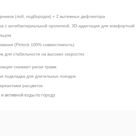
рников (лоб, подбородок) + 2 вытяжных дефлектора
ка с антибактериальной пропиткой, 3D-адаптация для комфортной
льцом
евания (Pinlock 100% совместимость)
 для стабильности на высоких скоростях
зация снижают риски травм.
я подкладка для длительных поездок.
ариантами расцветок.
 и активной езды по городу.