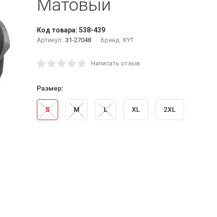
Матовый
Код товара:
538-439
Артикул:
31-27048
Бренд:
KYT
Написать отзыв
Размер:
S
M
L
XL
2XL