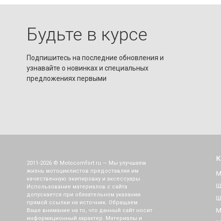
Будьте в курсе
Подпишитесь на последние обновления и
узнавайте о новинках и специальных
предложениях первыми
К
2011-2026 © Motocomfort.ru — Мы улучшаем
жизнь мотоциклистов предоставляя им
М
качественную экипировку и аксессуары.
Ш
Использование материалов с сайта
допускается при обязательном указании
Ш
прямой ссылки на источник. Обращаем
М
Ваше внимание на то, что данный сайт носит
информационный характер. Материалы и