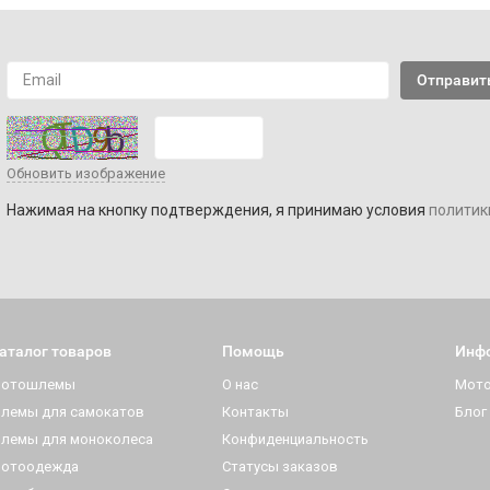
Обновить изображение
Нажимая на кнопку подтверждения, я принимаю условия
политик
аталог товаров
Помощь
Инф
отошлемы
О нас
Мот
лемы для самокатов
Контакты
Блог
лемы для моноколеса
Конфиденциальность
отоодежда
Статусы заказов